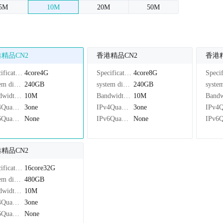
5M
10M
20M
50M
精品CN2
香港精品CN2
香港
Specifications：
4core4G
Specifications：
4core8G
system disk：
240GB
system disk：
240GB
Bandwidth：
10M
Bandwidth：
10M
IPv4Quantity：
3one
IPv4Quantity：
3one
IPv6Quantity：
None
IPv6Quantity：
None
精品CN2
Specifications：
16core32G
system disk：
480GB
Bandwidth：
10M
IPv4Quantity：
3one
IPv6Quantity：
None