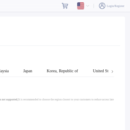
Login/Register
aysia
Japan
Korea, Republic of
United States
s not supported;
It is recommended to choose the region closest to your customers to reduce access late