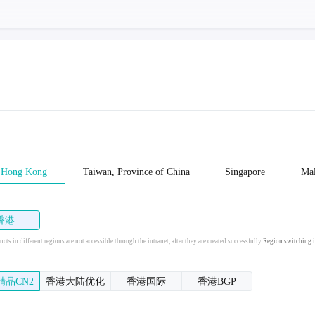
Hong Kong
Taiwan, Province of China
Singapore
Mal
香港
cts in different regions are not accessible through the intranet, after they are created successfully
Region switching i
精品CN2
香港大陆优化
香港国际
香港BGP