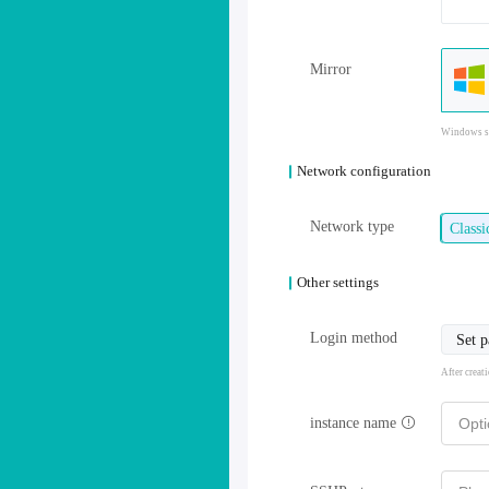
Mirror
Windows sy
Network configuration
Network type
Class
Other settings
Login method
Set 
After creat
instance name