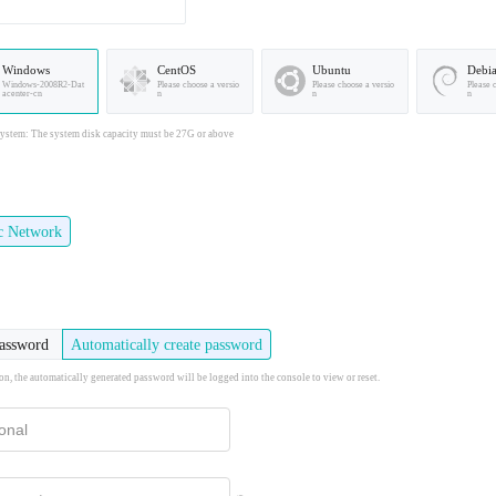
Windows
CentOS
Ubuntu
Debi
Windows-2008R2-Dat
Please choose a versio
Please choose a versio
Please 
acenter-cn
n
n
n
stem: The system disk capacity must be 27G or above
ic Network
password
Automatically create password
ion, the automatically generated password will be logged into the console to view or reset.