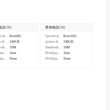
精品CN2
香港精品CN2
Specifications：
8core8G
Specifications：
8core16G
system disk：
240GB
system disk：
240GB
Bandwidth：
10M
Bandwidth：
10M
IPv4Quantity：
3one
IPv4Quantity：
3one
IPv6Quantity：
None
IPv6Quantity：
None