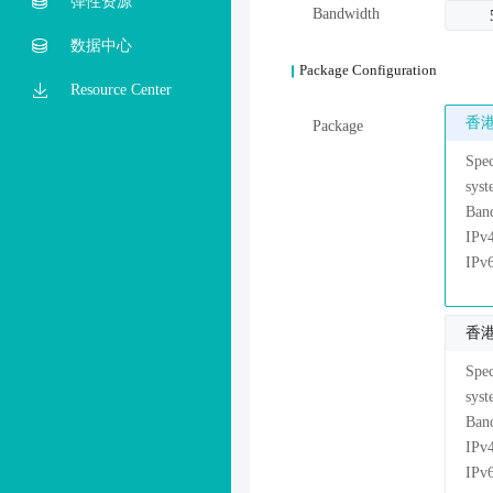
弹性资源
Bandwidth
数据中心
Package Configuration
Resource Center
香港
Package
香港